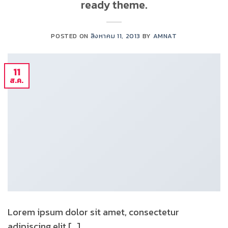
ready theme.
POSTED ON
สิงหาคม 11, 2013
BY
AMNAT
11
ส.ค.
Lorem ipsum dolor sit amet, consectetur
adipiscing elit […]