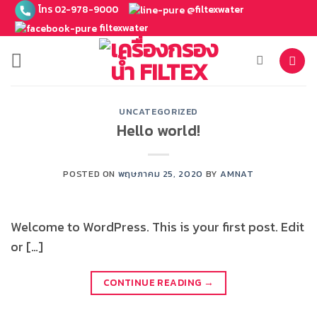
ข้าม
โทร 02-978-9000
@filtexwater
ไป
filtexwater
ยัง
เนื้อหา
UNCATEGORIZED
Hello world!
POSTED ON
พฤษภาคม 25, 2020
BY
AMNAT
Welcome to WordPress. This is your first post. Edit
or […]
CONTINUE READING
→