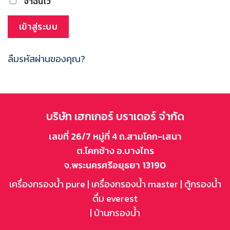
จำฉันไว้
เข้าสู่ระบบ
ลืมรหัสผ่านของคุณ?
บริษัท เฮกเกอร์ บราเดอร์ จำกัด
เลขที่ 26/7 หมู่ที่ 4 ถ.สามโคก-เสนา
ต.โคกช้าง อ.บางไทร
จ.พระนครศรีอยุธยา 13190
เครื่องกรองน้ำ pure
|
เครื่องกรองน้ำ master
|
ตู้กรองน้ำ
ดื่ม everest
|
บ้านกรองน้ำ