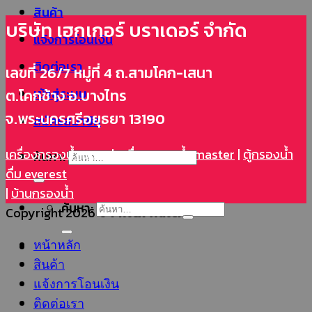
สินค้า
บริษัท เฮกเกอร์ บราเดอร์ จำกัด
แจ้งการโอนเงิน
ติดต่อเรา
เลขที่ 26/7 หมู่ที่ 4 ถ.สามโคก-เสนา
เข้าสู่ระบบ
ต.โคกช้าง อ.บางไทร
จ.พระนครศรีอยุธยา 13190
สมัครสมาชิก
เครื่องกรองน้ำ pure
|
เครื่องกรองน้ำ master
|
ตู้กรองน้ำ
ค้นหา:
ดื่ม everest
|
บ้านกรองน้ำ
ค้นหา:
Copyright 2026 ©
Filtex Water
หน้าหลัก
สินค้า
แจ้งการโอนเงิน
ติดต่อเรา