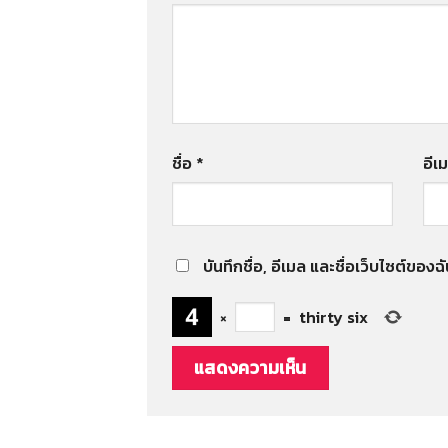
ชื่อ
*
อีเ
บันทึกชื่อ, อีเมล และชื่อเว็บไซต์ขอ
×
=
thirty six