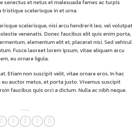
ue senectus et netus et malesuada fames ac turpis
 tristique scelerisque in et urna.
risque scelerisque, nisi arcu hendrerit leo, vel volutpa
molestie venenatis. Donec faucibus elit quis enim porta,
 fermentum, elementum elit et, placerat nisi. Sed vehicu
tum. Fusce laoreet lorem ipsum, vitae aliquam arcu
em, eu ornare ligula.
at. Etiam non suscipit velit, vitae ornare eros. In hac
 eu auctor metus, et porta justo. Vivamus suscipit
oin faucibus quis orci a dictum. Nulla ac nibh neque.