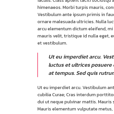
iaculis. Class aptent taciti sociosqu
himenaeos. Morbi turpis mauris, con
Vestibulum ante ipsum primis in fauci
ornare malesuada ultricies. Nulla luct
arcu elementum dictum eleifend, mi v
mauris velit, tristique id nulla eget
et vestibulum.
Ut eu imperdiet arcu. Vest
luctus et ultrices posuere
at tempus. Sed quis rutru
Ut eu imperdiet arcu. Vestibulum ant
cubilia Curae; Cras interdum porttit
dui ut neque pulvinar mattis. Mauris 
Mauris elementum vulputate metus, ut