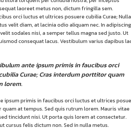
 ad litora torquent per conubia nostra, per inceptos
sequat laoreet metus non, dictum fringilla sem.
bus orci luctus et ultrices posuere cubilia Curae; Nulla
us velit diam, at lacinia odio aliquam nec. In adipiscing
elit sodales nisi, a semper tellus magna sed justo. Ut
, euismod consequat lacus. Vestibulum varius dapibus la
ibulum ante ipsum primis in faucibus orci
 cubilia Curae; Cras interdum porttitor quam
m lorem.
e ipsum primis in faucibus orci luctus et ultrices posu
or quam at tempus. Sed quis rutrum lorem. Mauris vitae
sed tincidunt nisi. Ut porta quis lorem at consectetur.
 cursus felis dictum non. Sed in nulla metus.