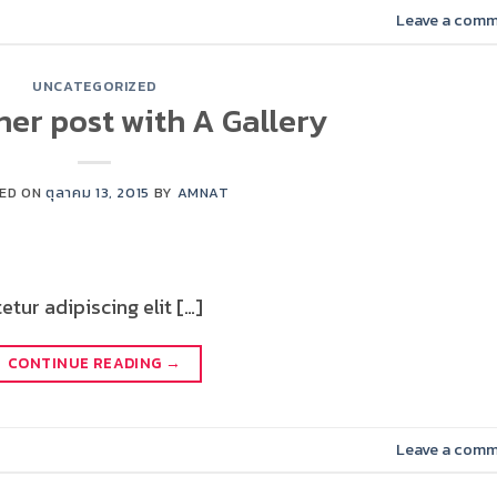
Leave a com
UNCATEGORIZED
her post with A Gallery
ED ON
ตุลาคม 13, 2015
BY
AMNAT
tur adipiscing elit […]
CONTINUE READING
→
Leave a com