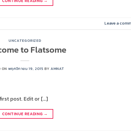
CONTINUE READING
→
Leave a com
UNCATEGORIZED
come to Flatsome
D ON
พฤศจิกายน 19, 2015
BY
AMNAT
rst post. Edit or […]
CONTINUE READING
→