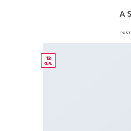
A 
POST
13
ต.ค.