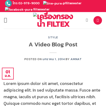
ข้าม
โทร 02-978-9000
@filtexwater
ไป
filtexwater
ยัง
เนื้อหา
STYLE
A Video Blog Post
POSTED ON
มกราคม 1, 2014
BY
AMNAT
01
ม.ค.
Lorem ipsum dolor sit amet, consectetur
adipiscing elit. In sed vulputate massa. Fusce ante
magna, iaculis ut purus ut, facilisis ultrices nibh.
Quisque commodo nunc eget tortor dapibus, et