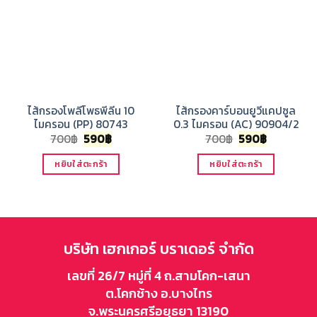
ไส้กรองโพลีโพธพีลีน 10
ไส้กรองคาร์บอนยูวีแคปซูล
ไมครอน (PP) 80743
0.3 ไมครอน (AC) 90904/2
Original
Current
Original
Current
700
฿
590
฿
700
฿
590
฿
price
price
price
price
was:
is:
was:
is:
หยิบใส่ตะกร้า
หยิบใส่ตะกร้า
700฿.
590฿.
700฿.
590฿.
บริษัท เฮกเกอร์ บราเดอร์ จำกัด
เลขที่ 26/7 หมู่ที่ 4 ถ.สามโคก-เสนา
ต.โคกช้าง อ.บางไทร
จ.พระนครศรีอยุธยา 13190