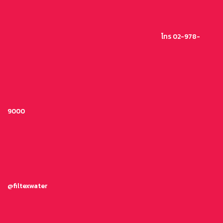
ข้าม
ไป
ยัง
โทร 02-978-
เนื้อหา
9000
@filtexwater