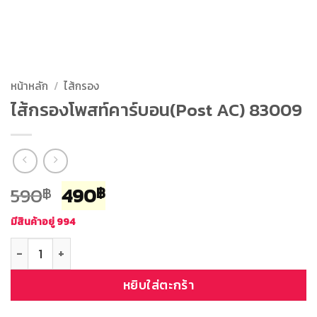
หน้าหลัก
/
ไส้กรอง
ไส้กรองโพสท์คาร์บอน(Post AC) 83009
Original
Current
590
490
฿
฿
price
price
มีสินค้าอยู่ 994
was:
is:
จำนวน ไส้กรองโพสท์คาร์บอน(Post AC) 83009 ชิ้น
590฿.
490฿.
หยิบใส่ตะกร้า