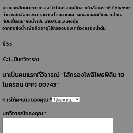
ความละเอียดในการกรอง 10 ไมครอนผลิตจากใยสังเคราะห์ Polymer
ทำการดักจับกรวด ทราย หิน โคลน และสารแขวนลอยที่มีขนาดใหญ่
ที่ปนเปื้อนมากับน้ำ เช่น เศษสนิมและผงฝุ่น
จากท่อส่งน้ำ เพื่อยืดอายุไส้กรองของเครื่องกรองน้ำดื่ม
รีวิว
ยังไม่มีบทวิจารณ์
มาเป็นคนแรกที่วิจารณ์ “ไส้กรองโพลีโพธพีลีน 10
ไมครอน (PP) 80743”
การให้คะแนนของคุณ
*
บทวิจารณ์ของคุณ
*