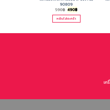
90809
Original
Current
590
฿
490
฿
price
price
was:
is:
หยิบใส่ตะกร้า
590฿.
490฿.
เคร