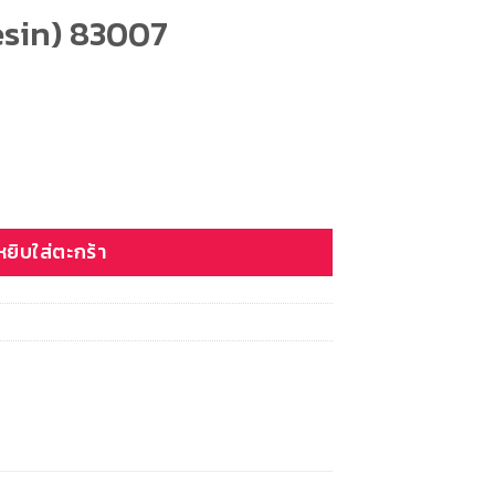
Resin) 83007
nt
83007 ชิ้น
หยิบใส่ตะกร้า