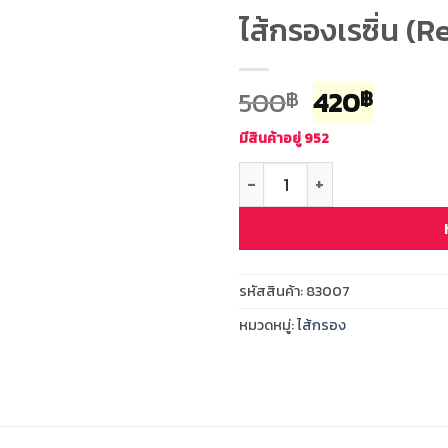
ไส้กรองเรซิ่น (
Original
Curre
500
420
฿
฿
price
price
มีสินค้าอยู่ 952
was:
is:
จำนวน ไส้กรองเรซิ่น (Resin) 
500฿.
420฿.
รหัสสินค้า:
83007
หมวดหมู่:
ไส้กรอง