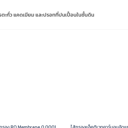
ะกั่ว แคดเมียม และปรอทที่ปนเปื้อนในชั้นดิน
้กรอง RO Membrane 0.0001
ไส้กรองแอ็คติเวทคาร์บอนอัดแท