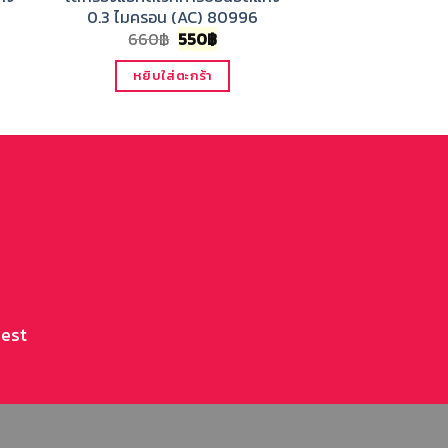
0.3 ไมครอน (AC) 80996
0.3 ไมครอน 
nt
Original
Current
660
฿
550
฿
660
฿
price
price
was:
is:
หยิบใส่ตะกร้า
หยิบใส่
660฿.
550฿.
rest