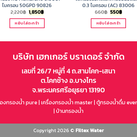
ไมครอน 50GPD 90826
0.3 ไมครอน (AC) 83006
Original
Current
Original
Curre
2,220
฿
1,850
฿
660
฿
550
฿
price
price
price
price
was:
is:
was:
is:
หยิบใส่ตะกร้า
หยิบใส่ตะกร้า
2,220฿.
1,850฿.
660฿.
550฿.
บริษัท เฮกเกอร์ บราเดอร์ จำกัด
เลขที่ 26/7 หมู่ที่ 4 ถ.สามโคก-เสนา
ต.โคกช้าง อ.บางไทร
จ.พระนครศรีอยุธยา 13190
ื่องกรองน้ำ pure
|
เครื่องกรองน้ำ master
|
ตู้กรองน้ำดื่ม eve
|
บ้านกรองน้ำ
Copyright 2026 ©
Filtex Water