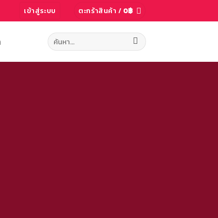
เข้าสู่ระบบ
ตะกร้าสินค้า /
0
฿
ค้นหา:
ก
T
Slider, Rows,
ry or sort by
 products.