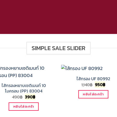
SIMPLE SALE SLIDER
ไส้กรอง UF 80992
Original
Curre
1,140
฿
950
฿
ไส้กรองหยาบเซดิเมนท์ 10
price
price
ไมครอน (PP) 83004
was:
is:
หยิบใส่ตะกร้า
Original
Current
490
฿
390
฿
1,140฿.
950฿.
price
price
was:
is:
หยิบใส่ตะกร้า
490฿.
390฿.