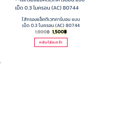
ไส้กรองแอ็คติเวทคาร์บอน แบบ
เม็ด 0.3 ไมครอน (AC) 80744
Original
Current
1,800
฿
1,500
฿
price
price
was:
is:
หยิบใส่ตะกร้า
1,800฿.
1,500฿.