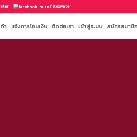
water
filtexwater
นค้า
แจ้งการโอนเงิน
ติดต่อเรา
เข้าสู่ระบบ
สมัครสมาชิ
PRODUCT ELEMEN
s anywhere in a beautiful style. Choose between 
onry Style. Select products from a custom catego
atured items or latest. You can also select custom