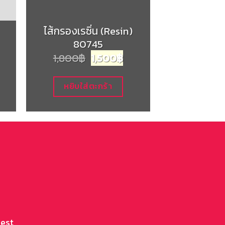
ไส้กรองแ
ไส้กรองเรซิ่น (Resin)
คาร์บอน แบ
80745
ไมครอน (A
urrent
Original
Current
1,800
฿
1,500
฿
1,800
฿
rice
price
price
s:
was:
is:
7,900฿.
1,800฿.
1,500฿.
หยิบใส่ตะกร้า
หยิบใส่
rest