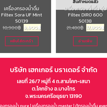
สินค้าหมดแล้ว
เครื่องกรองน้ำดื่ม
เครื่องกรองน้ำดื่ม รุ่น
Filtex Sora UF Mint
Filtex DIRO 600
50139
50138
Original
Current
Original
C
10,900
฿
9,900
฿
21,480
฿
17,900
฿
price
price
price
p
was:
is:
was:
i
10,900฿.
9,900฿.
21,480฿.
1
หยิบใส่ตะกร้า
อ่านเพิ่ม
บริษัท เฮกเกอร์ บราเดอร์ จำกัด
เลขที่ 26/7 หมู่ที่ 4 ถ.สามโคก-เสนา
ต.โคกช้าง อ.บางไทร
จ.พระนครศรีอยุธยา 13190
ื่องกรองน้ำ pure
|
เครื่องกรองน้ำ master
|
ตู้กรองน้ำดื่ม eve