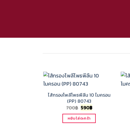
ไส้กรองโพลีโพธพีลีน 10 ไมครอน
(PP) 80743
Original
Current
700
฿
590
฿
price
price
was:
is:
หยิบใส่ตะกร้า
700฿.
590฿.