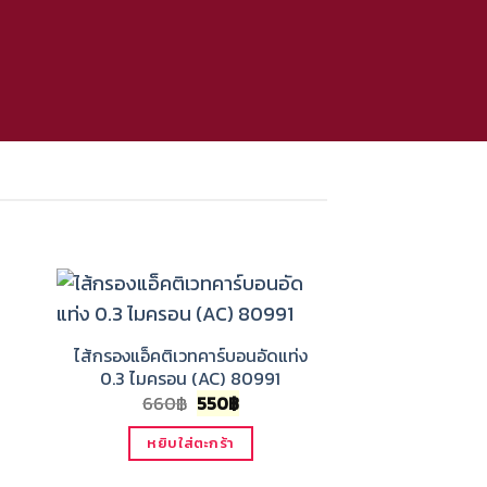
nt
ไส้กรองแอ็คติเวทคาร์บอนอัดแท่ง
0.3 ไมครอน (AC) 80991
Original
Current
660
฿
550
฿
price
price
was:
is:
หยิบใส่ตะกร้า
660฿.
550฿.