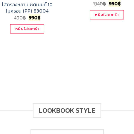
Original
Curre
1,140
฿
950
฿
ไส้กรองหยาบเซดิเมนท์ 10
price
price
ไมครอน (PP) 83004
was:
is:
หยิบใส่ตะกร้า
Original
Current
490
฿
390
฿
1,140฿.
950฿.
price
price
was:
is:
หยิบใส่ตะกร้า
490฿.
390฿.
LOOKBOOK STYLE