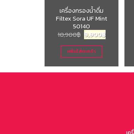
เครื่องกรองน้ำดื่ม
Filtex Sora UF Mint
50140
Original
Current
10,900
฿
9,900
฿
price
price
was:
is:
10,900฿.
9,900฿.
หยิบใส่ตะกร้า
เคร