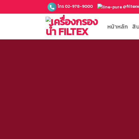
ข้าม
โทร 02-978-9000
@filtex
ไป
ยัง
หน้าหลัก
สิ
เนื้อหา
List product
Grid and Mas
sales, fe