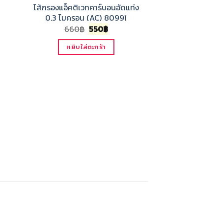
nt
ไส้กรองแอ็คติเวทคาร์บอนอัดแท่ง
0.3 ไมครอน (AC) 80991
Original
Current
660
฿
550
฿
price
price
was:
is:
หยิบใส่ตะกร้า
660฿.
550฿.
ไส้กรองแอ็คติเว
0.3 ไมครอน 
660
฿
หยิบใส่