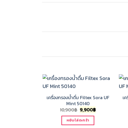
เครื่องกรองน้ำดื่ม Filtex Sora UF
เค
Mint 50140
Original
Current
10,900
฿
9,900
฿
price
price
was:
is:
หยิบใส่ตะกร้า
10,900฿.
9,900฿.