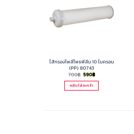
ไส้กรองโพลีโพธพีลีน 10 ไมครอน
(PP) 80743
Original
Current
700
฿
590
฿
price
price
was:
is:
หยิบใส่ตะกร้า
700฿.
590฿.