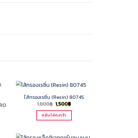
ไส้กรองเรซิ่น (Resin) 80745
Original
Current
1,800
฿
1,500
฿
IRO
price
price
was:
is:
หยิบใส่ตะกร้า
rent
1,800฿.
1,500฿.
ce
900฿.