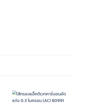
ไส้กรองแอ็คติเว
0.3 ไมครอน 
660
฿
หยิบใส่