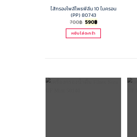
ไส้กรองโพลีโพธพีลีน 10 ไมครอน
(PP) 80743
Original
Current
700
฿
590
฿
price
price
was:
is:
หยิบใส่ตะกร้า
700฿.
590฿.