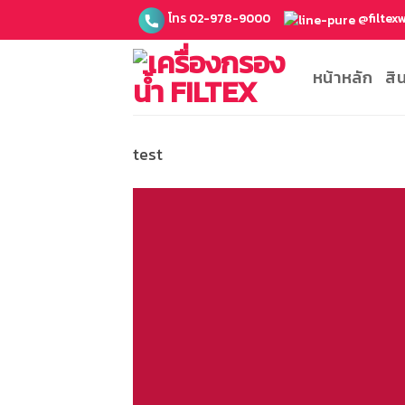
ข้าม
โทร 02-978-9000
@filtex
ไป
ยัง
หน้าหลัก
สิ
เนื้อหา
test