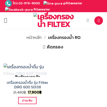
ข้าม
โทร 02-978-9000
@filtexwater
ไป
filtexwater
ยัง
เนื้อหา
หน้าหลัก
/
เครื่องกรองน้ำ RO
คัดกรอง
สินค้าหมดแล้ว
เครื่องกรองน้ำดื่ม รุ่น Filtex
DIRO 600 50138
Original
Current
21,480
฿
17,900
฿
price
price
was:
is:
อ่านเพิ่ม
21,480฿.
17,900฿.