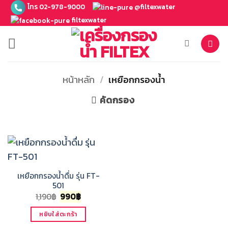
ข้าม
โทร 02-978-9000
@filtexwater
ไป
filtexwater
ยัง
เนื้อหา
หน้าหลัก
/
เหยือกกรองน้ำ
คัดกรอง
เหยือกกรองน้ำดื่ม รุ่น FT-
501
Original
Current
1,190
฿
990
฿
price
price
was:
is:
หยิบใส่ตะกร้า
1,190฿.
990฿.