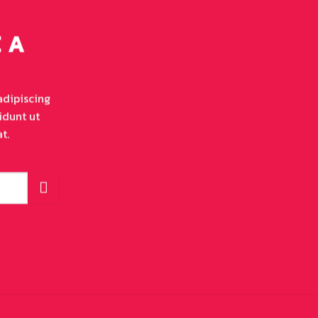
 A
adipiscing
idunt ut
t.