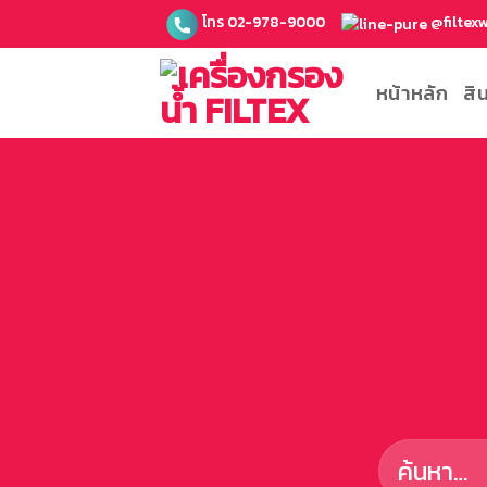
ข้าม
โทร 02-978-9000
@filtex
ไป
ยัง
หน้าหลัก
สิ
เนื้อหา
ค้นหา: