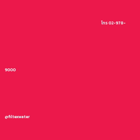
ข้าม
ไป
ยัง
โทร 02-978-
เนื้อหา
9000
@filtexwater