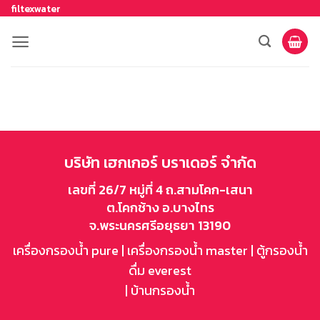
filtexwater
บริษัท เฮกเกอร์ บราเดอร์ จำกัด
เลขที่ 26/7 หมู่ที่ 4 ถ.สามโคก-เสนา
ต.โคกช้าง อ.บางไทร
จ.พระนครศรีอยุธยา 13190
เครื่องกรองน้ำ pure
|
เครื่องกรองน้ำ master
|
ตู้กรองน้ำ
ดื่ม everest
|
บ้านกรองน้ำ