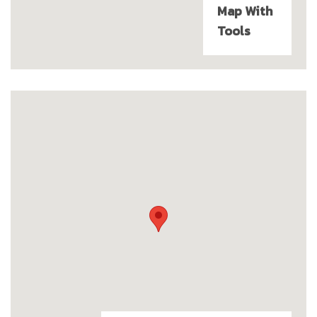
Map With
Tools