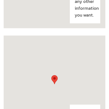
any other
information
you want.