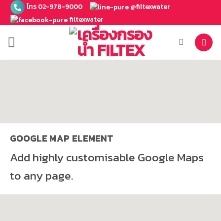
ข้าม
โทร 02-978-9000
@filtexwater
ไป
filtexwater
ยัง
เนื้อหา
GOOGLE MAP ELEMENT
Add highly customisable Google Maps
to any page.