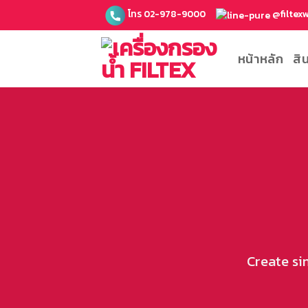
ข้าม
โทร 02-978-9000
@filtex
ไป
ยัง
หน้าหลัก
สิ
เนื้อหา
Create si