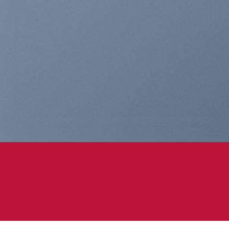
THIS IS A SIMPLE
BANNER
A Website for Acme Company