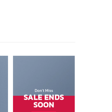
Don’t Miss
SALE ENDS
SOON