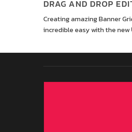
DRAG AND DROP EDI
Creating amazing Banner Grid
incredible easy with the new
FEATURED VENDOR
This Week
Featured Vendor
Change this to anything. Consectetuer