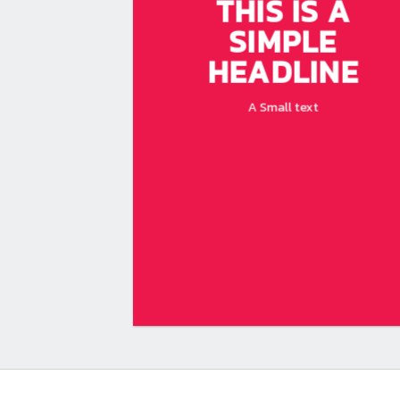
THIS IS A
SIMPLE
HEADLINE
A Small text
CLICK ME!