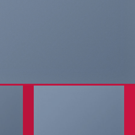
THIS IS A SIMPLE
BANNER
A Website for Acme Company