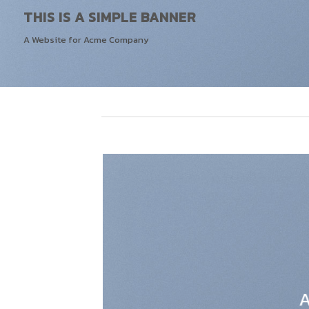
THIS IS A SIMPLE BANNER
A Website for Acme Company
A