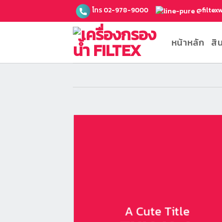
ข้าม
โทร 02-978-9000
@filtex
ไป
ยัง
หน้าหลัก
สิ
เนื้อหา
A Cute Title