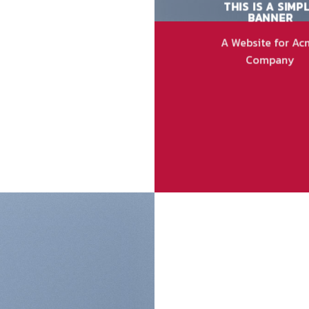
THIS IS A SIMP
BANNER
A Website for Ac
Company