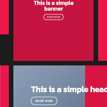
This is a simple
banner
SHOP NOW
This is a simple hea
SHOP NOW