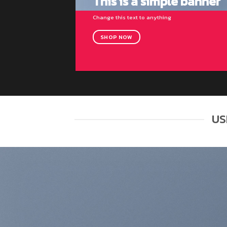
This is a simple banner
Change this text to anything
SHOP NOW
US