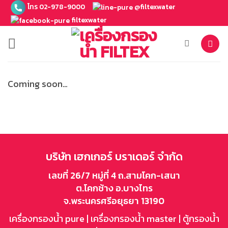
ข้าม
โทร 02-978-9000
@filtexwater
ไป
filtexwater
ยัง
เนื้อหา
Coming soon…
บริษัท เฮกเกอร์ บราเดอร์ จำกัด
เลขที่ 26/7 หมู่ที่ 4 ถ.สามโคก-เสนา
ต.โคกช้าง อ.บางไทร
จ.พระนครศรีอยุธยา 13190
เครื่องกรองน้ำ pure
|
เครื่องกรองน้ำ master
|
ตู้กรองน้ำ