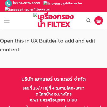
ข้าม
โทร 02-978-9000
@filtexwater
ไป
filtexwater
ยัง
เนื้อหา
Open this in UX Builder to add and edit
content
บริษัท เฮกเกอร์ บราเดอร์ จำกัด
เลขที่ 26/7 หมู่ที่ 4 ถ.สามโคก-เสนา
ต.โคกช้าง อ.บางไทร
จ.พระนครศรีอยุธยา 13190