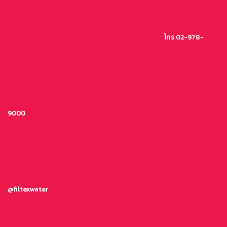
ข้าม
ไป
ยัง
โทร 02-978-
เนื้อหา
9000
@filtexwater