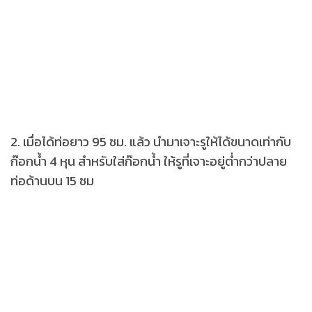
2. เมื่อได้ท่อยาว 95 ซม. แล้ว นำมาเจาะรูให้ได้ขนาดเท่ากับ
ก๊อกน้ำ 4 หุน สำหรับใส่ก๊อกน้ำ ให้รูที่เจาะอยู่ต่ำกว่าปลาย
ท่อด้านบน 15 ซม