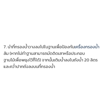
7. นำที่กรองน้ำวางลงไปในฐานเพื่อป้องกัน
เครื่องกรองน้ำ
ล้ม (หากไม่ทำฐานสามารถมัดติดเสาหรือประกอบ
ฐานไม้เพื่อพยุงไว้ก็ได้) จากนั้นเติมน้ำลงในถังน้ำ 20 ลิตร
และคว่ำปากถังลงบนที่กรองน้ำ